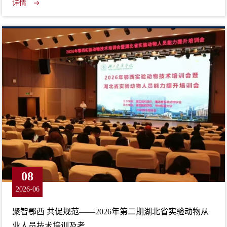
详情
08
2026-06
聚智鄂西 共促规范——2026年第二期湖北省实验动物从
业人员技术培训及考...