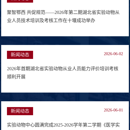
聚智鄂西 共促规范——2026年第二期湖北省实验动物从
业人员技术培训及考核工作在十堰成功举办
2026-06-02
新闻动态
2026年首期湖北省实验动物从业人员能力评价培训考核
顺利开展
2026-06-01
新闻动态
实验动物中心圆满完成2025-2026学年第二学期《医学实