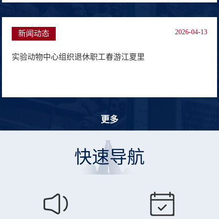
2026-04-13
新闻动态
实验动物中心组织退休职工春游江夏里
更多
快速导航